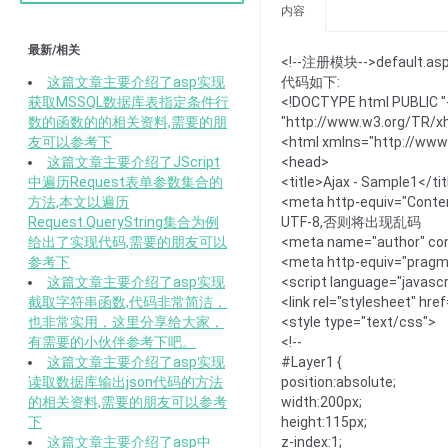
内容
最新/相关
<!--注册模块-->default.as
这篇文章主要介绍了asp实现
代码如下:
获取MSSQL数据库表指定条件行
<!DOCTYPE html PUBLIC "-
数的函数的的相关资料,需要的朋
"http://www.w3.org/TR/xh
友可以参考下
<html xmlns="http://www
这篇文章主要介绍了JScript
<head>
中遍历Request表单参数集合的
<title>Ajax - Sample1</tit
方法,本文以遍历
<meta http-equiv="Con
Request.QueryString集合为例
UTF-8,否则将出现乱码
给出了实现代码,需要的朋友可以
<meta name="author" con
参考下
<meta http-equiv="pragm
这篇文章主要介绍了asp实现
<script language="javascr
截取字符串函数,代码非常简洁，
<link rel="stylesheet" hr
也非常实用，这里分享给大家，
<style type="text/css">
有需要的小伙伴参考下吧。
<!--
这篇文章主要介绍了asp实现
#Layer1 {
读取数据库输出json代码的方法
position:absolute;
的相关资料,需要的朋友可以参考
width:200px;
下
height:115px;
这篇文章主要介绍了asp中
z-index:1;