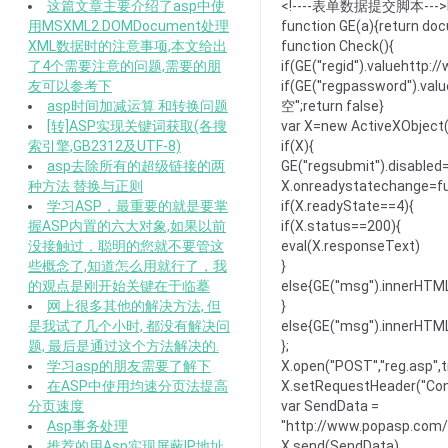
这篇文章主要介绍了asp中使
<!----表单数据提交脚本--->
用MSXML2.DOMDocument处理
function GE(a){return do
XML数据时的注意事项,本文给出
function Check(){
了4个需要注意的问题,需要的朋
if(GE(''regid'').valuehttp
友可以参考下
if(GE(''regpassword'').v
asp时间加减运算 和转换问题
空'';return false}
[转]ASP实现关键词获取(各搜
var X=new ActiveXObjec
索引擎,GB2312及UTF-8)
if(X){
asp去除所有的超级链接的两
GE(''regsubmit'').disabled
种方法 替换与正则
X.onreadystatechange=fu
学习ASP，最重要的就是要掌
if(X.readyState==4){
握ASP内置的六大对象,如果以前
if(X.status==200){
没接触过，聪明的您就不要管这
eval(X.responseText)
些概念了,知道怎么用就行了，我
}
的观点是刚开始关键在于临摹
else{GE(''msg'').innerHT
网上很多其他的解决方法, 但
}
是我试了几个小时, 都没有解决问
else{GE(''msg'').inner
题, 最后是通过这个方法解决的.
};
学习asp的朋友需要了解下
X.open(''POST'',''reg.asp'',t
在ASP中使用均速分页法提高
X.setRequestHeader(''Cont
分页速度
var SendData =
Asp事务处理
''http://www.popasp.com/reg
推荐的用Asp实现屏蔽IP地址
X.send(SendData)