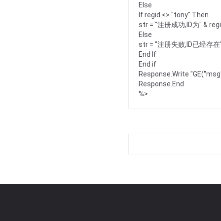
Else
If regid <> "tony" Then
str = "注册成功,ID为" & regi
Else
str = "注册失败,ID已经存在
End If
End if
Response.Write "GE(''msg'')
Response.End
%>