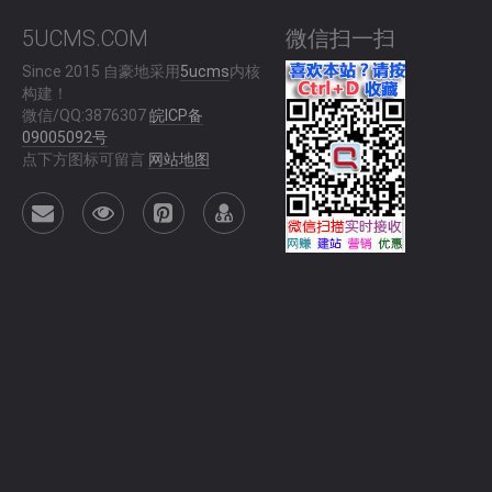
5UCMS.COM
微信扫一扫
Since 2015 自豪地采用
5ucms
内核
构建！
微信/QQ:3876307
皖ICP备
09005092号
点下方图标可留言
网站地图