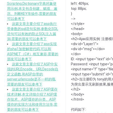
Scripting.Dictionary字典对象使
left: 409px;
用示例,本文包含创建、赋值、遍
top: 88px;
历、判断KEY等操作,需要的朋友
}
可以参考下
-->
这篇文章主要介绍了asp执行
</style>
带参数的sql语句实例,参数化SQL
</head>
语句可以有效的防止SQL注入漏
<body>
洞,需要的朋友可以参考下
<h2>Ajax应用实例: 注册模
这篇文章主要介绍了asp实现
<div id="Layer1">
的sha1加密解密代码,可以和
<div id="msg"></div>
ASP.NET（C#）相互兼容,需要的
</div>
朋友可以参考下
ID: <input type="text" id="
这篇文章主要介绍了ASP中实
Password: <input type="p
现的URLEncode、URLDecode自
<input name="f" type="file
定义函数,和ASP自带的
<input type="submit" id
server.urlencode是不一样的哦,
<h2>当注册ID为 tony的
需要的朋友可以参考下
为突出显示无刷新效果,服
这篇文章主要介绍了ASP缓存
</h2>
技术详解,本文详细介绍了ASP缓
</body>
存技术、ASP缓存的分类、ASP
</html>
缓存的实现方法和使用方法等,需
要的朋友可以参考下
代码如下: