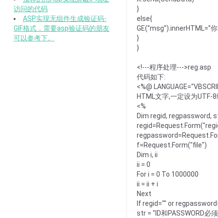
访问的代码
}
ASP实现无组件生成验证码-
else{
GIF格式，需要asp验证码的朋友
GE(''msg'').innerHTML
可以参考下。
}
}
<!---程序处理--->reg.asp
代码如下:
<%@ LANGUAGE="VBSC
HTML文字,一定设为UTF-
<%
Dim regid, regpassword, s
regid=Request.Form("regi
regpassword=Request.Fo
f=Request.Form("file")
Dim i, ii
ii = 0
For i = 0 To 1000000
ii = ii + i
Next
If regid="" or regpassword
str = "ID和PASSWORD必