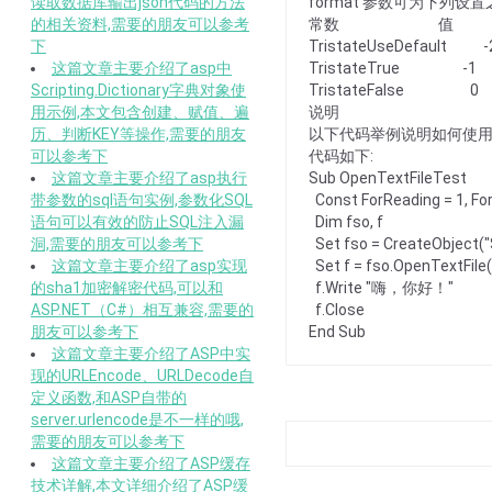
读取数据库输出json代码的方法
format 参数可为下列设
的相关资料,需要的朋友可以参考
常数 值 
下
TristateUseDefa
这篇文章主要介绍了asp中
TristateTrue -1
Scripting.Dictionary字典对象使
TristateFalse 0
用示例,本文包含创建、赋值、遍
说明
历、判断KEY等操作,需要的朋友
以下代码举例说明如何使用 Op
可以参考下
代码如下:
这篇文章主要介绍了asp执行
Sub OpenTextFileTest
带参数的sql语句实例,参数化SQL
Const ForReading = 1, Fo
语句可以有效的防止SQL注入漏
Dim fso, f
洞,需要的朋友可以参考下
Set fso = CreateObject(
这篇文章主要介绍了asp实现
Set f = fso.OpenTextFile("
的sha1加密解密代码,可以和
f.Write "嗨，你好！"
ASP.NET（C#）相互兼容,需要的
f.Close
朋友可以参考下
End Sub
这篇文章主要介绍了ASP中实
现的URLEncode、URLDecode自
定义函数,和ASP自带的
server.urlencode是不一样的哦,
需要的朋友可以参考下
这篇文章主要介绍了ASP缓存
技术详解,本文详细介绍了ASP缓