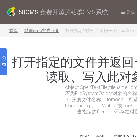
5UCMS
免费开源的站群CMS系统
导航
首页
站群cms客户服务
打开指定的文件并返回一个 TextSt
打开指定的文件并返回一个 
读取、写入此对
object.OpenTextFile(filename[,
应为FileSystemObject对象
打开的文件名称。 iomode：
ForReading，ForWriting,或Fo
当指定的filename不存
作者:
来源:
时间:
17-11-