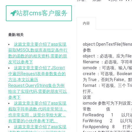
站群cms客户服务
内容
最新/相关
这篇文章主要介绍了asp实现
object.OpenTextFile(filena
获取MSSQL数据库表指定条件行
参数
数的函数的的相关资料,需要的朋
object ：必选项。应为 Fil
友可以参考下
filename ：必选项
这篇文章主要介绍了JScript
iomode ：可选项。输入/输出
中遍历Request表单参数集合的
create ：可选项。Boo
方法,本文以遍历
为 True，否则为 False。
Request.QueryString集合为例
format ：可选项。三个 
给出了实现代码,需要的朋友可以
打开。
参考下
设置
这篇文章主要介绍了asp实现
iomode 参数可为下列设
截取字符串函数,代码非常简洁，
常数 值 
也非常实用，这里分享给大家，
ForReading 1 
有需要的小伙伴参考下吧。
ForWriting 2 
这篇文章主要介绍了asp实现
ForAppending 8