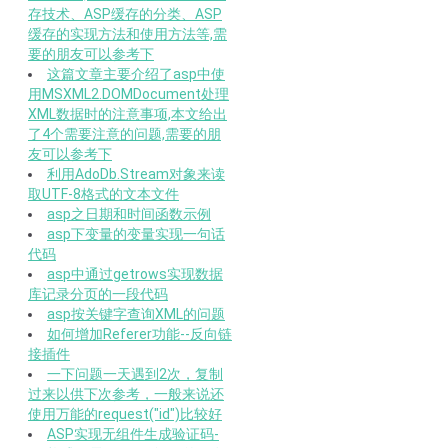
存技术、ASP缓存的分类、ASP
缓存的实现方法和使用方法等,需
要的朋友可以参考下
这篇文章主要介绍了asp中使
用MSXML2.DOMDocument处理
XML数据时的注意事项,本文给出
了4个需要注意的问题,需要的朋
友可以参考下
利用AdoDb.Stream对象来读
取UTF-8格式的文本文件
asp之日期和时间函数示例
asp下变量的变量实现一句话
代码
asp中通过getrows实现数据
库记录分页的一段代码
asp按关键字查询XML的问题
如何增加Referer功能--反向链
接插件
一下问题一天遇到2次，复制
过来以供下次参考，一般来说还
使用万能的request("id")比较好
ASP实现无组件生成验证码-