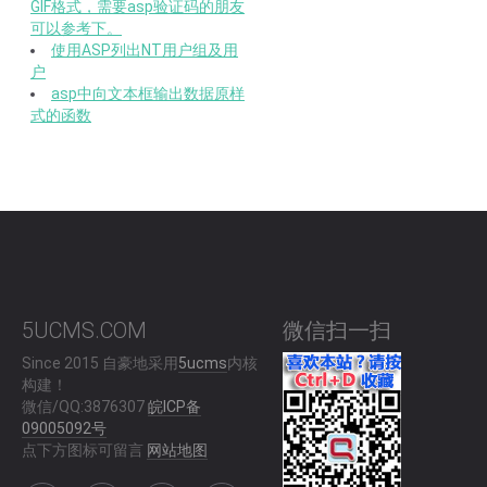
GIF格式，需要asp验证码的朋友
可以参考下。
使用ASP列出NT用户组及用
户
asp中向文本框输出数据原样
式的函数
5UCMS.COM
微信扫一扫
Since 2015 自豪地采用
5ucms
内核
构建！
微信/QQ:3876307
皖ICP备
09005092号
点下方图标可留言
网站地图