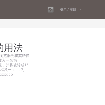
登录 / 注册
g的用法
，则浏览器先将其转换
据放入一名为
的值，并将被转成16
本框及一name为
xx.co