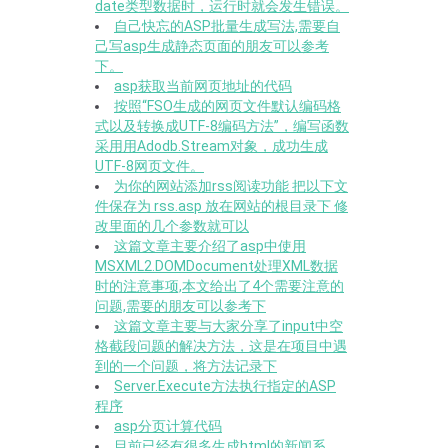
date类型数据时，运行时就会发生错误。
自己快忘的ASP批量生成写法,需要自
己写asp生成静态页面的朋友可以参考
下。
asp获取当前网页地址的代码
按照“FSO生成的网页文件默认编码格
式以及转换成UTF-8编码方法”，编写函数
采用用Adodb.Stream对象，成功生成
UTF-8网页文件。
为你的网站添加rss阅读功能 把以下文
件保存为 rss.asp 放在网站的根目录下 修
改里面的几个参数就可以
这篇文章主要介绍了asp中使用
MSXML2.DOMDocument处理XML数据
时的注意事项,本文给出了4个需要注意的
问题,需要的朋友可以参考下
这篇文章主要与大家分享了input中空
格截段问题的解决方法，这是在项目中遇
到的一个问题，将方法记录下
Server.Execute方法执行指定的ASP
程序
asp分页计算代码
目前已经有很多生成html的新闻系