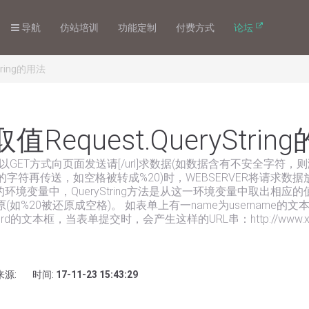
导航
仿站培训
功能定制
付费方式
论坛
tring的用法
值Request.QueryStrin
以GET方式向页面发送请[/url]求数据(如数据含有不安全字符
的字符再传送，如空格被转成%20)时，WEBSERVER将请求数
ING的环境变量中，QueryString方法是从这一环境变量中取出相应
如%20被还原成空格)。 如表单上有一name为username的文
word的文本框，当表单提交时，会产生这样的URL串：http://www.xxx
来源:
时间:
17-11-23 15:43:29