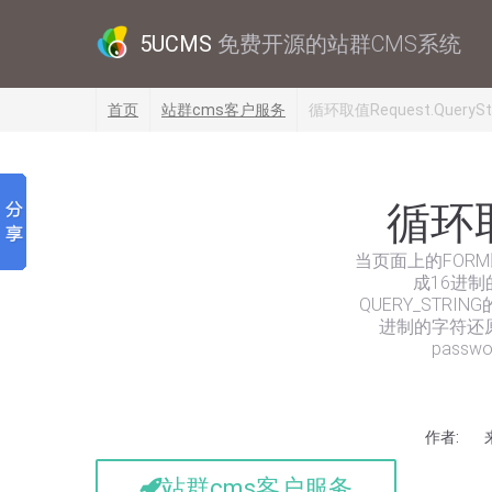
5UCMS
免费开源的站群CMS系统
首页
站群cms客户服务
循环取值Request.QueryS
循环取
当页面上的FORM
成16进制
QUERY_STR
进制的字符还原(
pass
作者:
站群cms客户服务