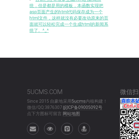
统，但是都是用的模板，本函数实现把
asp页面产生的html代码保存成为一个
html文件，这样就没有必要改动原来的页
面就可以轻松完成一个生成html的新闻系
统了。^_^
5UCMS.COM
微信扫
Since 2015 自豪地采用
5ucms
内核构建！
微信/QQ:3876307
皖ICP备09005092号
点下方图标可留言
网站地图