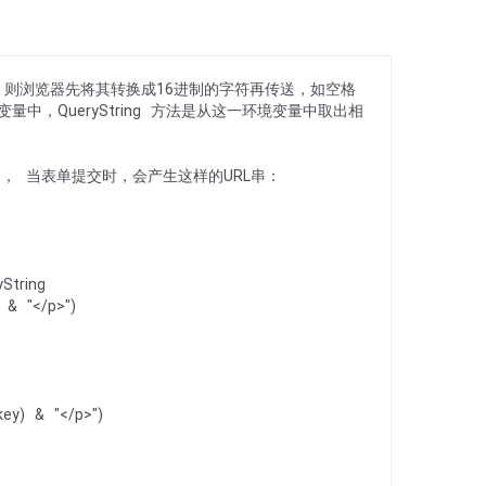
字符，则浏览器先将其转换成16进制的字符再传送，如空格
境变量中，QueryString 方法是从这一环境变量中取出相
本框 ， 当表单提交时，会产生这样的URL串：
String
) & "</p>")
key) & "</p>")