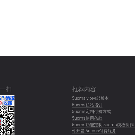
一扫
推荐内容
5ucms vip内部版本
5ucms仿站培训
5ucms定制付费方式
5ucms使用条款
5ucms功能定制 5ucms模板制作 
件开发 5ucms付费服务