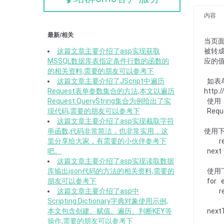
内容
最新/相关
当页面
这篇文章主要介绍了asp实现获取
被转成
MSSQL数据库表指定条件行数的函数的
应的值
的相关资料,需要的朋友可以参考下
这篇文章主要介绍了JScript中遍历
如表单
Request表单参数集合的方法,本文以遍历
http
Request.QueryString集合为例给出了实
使用 R
现代码,需要的朋友可以参考下
Requ
这篇文章主要介绍了asp实现截取字符
串函数,代码非常简洁，也非常实用，这
使用下面
里分享给大家，有需要的小伙伴参考下
respo
吧。
nex
这篇文章主要介绍了asp实现读取数据
库输出json代码的方法的相关资料,需要的
使用
朋友可以参考下
for e
这篇文章主要介绍了asp中
respo
Scripting.Dictionary字典对象使用示例,
本文包含创建、赋值、遍历、判断KEY等
next
操作,需要的朋友可以参考下