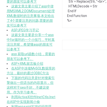
要的朋友可以参考下
Str = Replace(Str, "<br>"
这篇文章主要介绍了asp中使
HTMLDecode = Str
用MSXML2.DOMDocument处理
End If
XML数据时的注意事项,本文给出
End Function
了4个需要注意的问题,需要的朋
%>
友可以参考下
ASPJPEG学习手记
这篇文章主要是分享一个asp
中for循环的一个小技巧，平时真
没注意呢，希望懂asp的朋友可
以参考下
asp 获取url函数小结，需要的
朋友可以参考下。
ASP+XML留言板介绍
在ASP中连接MySQL数据库的
方法，最好的通过ODBC方法
下面的代码注意是针对搜索引
擎做出一些适当的内容显示，但
这样对于seo不好。不建议使
用。作为学习参考。
利用ActiveX控件InetCtls.Inet
在ASP中实现新闻小偷
利用asp+xml实现代码管理，