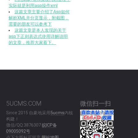
实际就是利用asp操作xml
这篇文章主要介绍了Asp如何
解析XML并分页显示，附截图，
需要的朋友可以参考下
这篇文章是本人发现的关于
asp下正则表达式使用详解说明
的文章，推荐大家看下。
5UCMS.COM
微信扫一扫
Since 2015 自豪地采用
5ucms
内核
构建！
微信/QQ:3876307
皖ICP备
09005092号
点下方图标可留言
网站地图