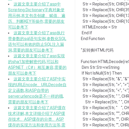
这篇文章主要介绍了asp中
Str = Replace(Str, CHR(34)
Scripting.Dictionary字典对象使
Str = Replace(Str, CHR(39),
用示例,本文包含创建、赋值、遍
Str = Replace(Str, CHR(13)
历、判断KEY等操作,需要的朋友
Str = Replace(Str, CHR(10
可以参考下
HTMLEncode = Str
这篇文章主要介绍了asp执行
End If
带参数的sql语句实例,参数化SQL
End Function
语句可以有效的防止SQL注入漏
洞,需要的朋友可以参考下
''反转换HTML代码
这篇文章主要介绍了asp实现
的sha1加密解密代码,可以和
Function HTMLDecode(re
ASP.NET（C#）相互兼容,需要的
Dim Str:Str=reString
朋友可以参考下
If Not IsNull(Str) Then
这篇文章主要介绍了ASP中实
Str = Replace(Str, "&", "&"
现的URLEncode、URLDecode自
Str = Replace(Str, ">", ">"
定义函数,和ASP自带的
Str = Replace(Str, "<", "<"
server.urlencode是不一样的哦,
Str = Replace(Str, " ", CH
需要的朋友可以参考下
Str = Replace(Str, " ", C
这篇文章主要介绍了ASP缓存
Str = Replace(Str, " ", C
技术详解,本文详细介绍了ASP缓
Str = Replace(Str, """, CH
存技术、ASP缓存的分类、ASP
Str = Replace(Str, "'", CHR
缓存的实现方法和使用方法等,需
Str = Replace(Str, "", CHR