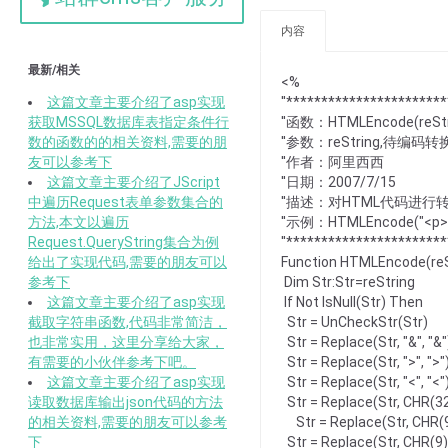
内容
最新/相关
<%
这篇文章主要介绍了asp实现
''**********************
获取MSSQL数据库表指定条件行
''函数：HTMLEncode(reStr
数的函数的的相关资料,需要的朋
''参数：reString,待编
友可以参考下
''作者：阿里西西
这篇文章主要介绍了JScript
''日期：2007/7/15
中遍历Request表单参数集合的
''描述：对HTML代码进行
方法,本文以遍历
''示例：HTMLEncode("<
Request.QueryString集合为例
''**********************
给出了实现代码,需要的朋友可以
Function HTMLEncode(reS
参考下
Dim Str:Str=reString
这篇文章主要介绍了asp实现
If Not IsNull(Str) Then
截取字符串函数,代码非常简洁，
Str = UnCheckStr(Str)
也非常实用，这里分享给大家，
Str = Replace(Str, "&", "&"
有需要的小伙伴参考下吧。
Str = Replace(Str, ">", ">"
这篇文章主要介绍了asp实现
Str = Replace(Str, "<", "<"
读取数据库输出json代码的方法
Str = Replace(Str, CHR(32)
的相关资料,需要的朋友可以参考
Str = Replace(Str, CHR(9)
下
Str = Replace(Str, CHR(9)