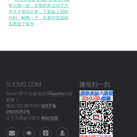
析出第一层，后面的死活试了大
半天才测试出来，下面贴上我的
代码，解释一下，也算对我做的
东西留个备份
5UCMS.COM
微信扫一扫
Since 2015 自豪地采用
5ucms
内核
构建！
微信/QQ:3876307
皖ICP备
09005092号
点下方图标可留言
网站地图