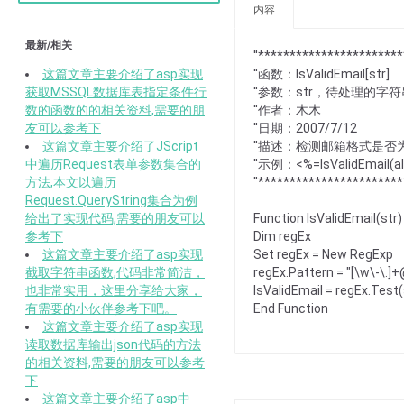
内容
最新/相关
''**********************
这篇文章主要介绍了asp实现
''函数：IsValidEmail[str]
获取MSSQL数据库表指定条件行
''参数：str，待处理的字符
数的函数的的相关资料,需要的朋
''作者：木木
友可以参考下
''日期：2007/7/12
这篇文章主要介绍了JScript
''描述：检测邮箱格式是否为xxx
中遍历Request表单参数集合的
''示例：<%=IsValidEmail(al
方法,本文以遍历
''**********************
Request.QueryString集合为例
给出了实现代码,需要的朋友可以
Function IsValidEmail(str)
参考下
Dim regEx
这篇文章主要介绍了asp实现
Set regEx = New RegExp
截取字符串函数,代码非常简洁，
regEx.Pattern = "[\w\-\.]+
也非常实用，这里分享给大家，
IsValidEmail = regEx.Test(
有需要的小伙伴参考下吧。
End Function
这篇文章主要介绍了asp实现
读取数据库输出json代码的方法
的相关资料,需要的朋友可以参考
下
这篇文章主要介绍了asp中