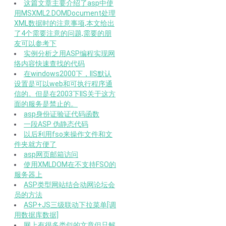
这篇文章主要介绍了asp中使
用MSXML2.DOMDocument处理
XML数据时的注意事项,本文给出
了4个需要注意的问题,需要的朋
友可以参考下
实例分析之用ASP编程实现网
络内容快速查找的代码
在windows2000下，IIS默认
设置是可以web和可执行程序通
信的。但是在2003下IIS关于这方
面的服务是禁止的。
asp身份证验证代码函数
一段ASP 伪静态代码
以后利用fso来操作文件和文
件夹就方便了
asp网页邮箱访问
使用XMLDOM在不支持FSO的
服务器上
ASP类型网站结合动网论坛会
员的方法
ASP+JS三级联动下拉菜单[调
用数据库数据]
网上有很多类似的文章但只解